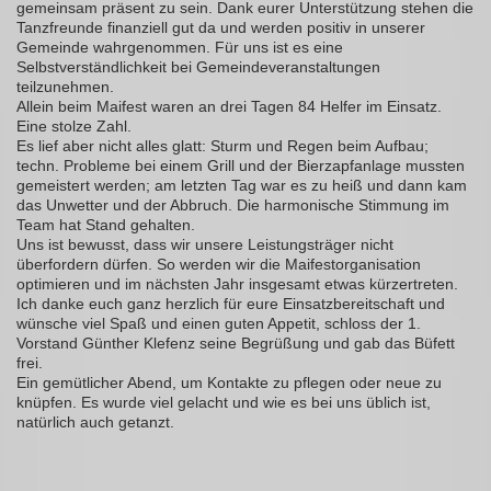
gemeinsam präsent zu sein. Dank eurer Unterstützung stehen die
Tanzfreunde finanziell gut da und werden positiv in unserer
Gemeinde wahrgenommen. Für uns ist es eine
Selbstverständlichkeit bei Gemeindeveranstaltungen
teilzunehmen.
Allein beim Maifest waren an drei Tagen 84 Helfer im Einsatz.
Eine stolze Zahl.
Es lief aber nicht alles glatt: Sturm und Regen beim Aufbau;
techn. Probleme bei einem Grill und der Bierzapfanlage mussten
gemeistert werden; am letzten Tag war es zu heiß und dann kam
das Unwetter und der Abbruch. Die harmonische Stimmung im
Team hat Stand gehalten.
Uns ist bewusst, dass wir unsere Leistungsträger nicht
überfordern dürfen. So werden wir die Maifestorganisation
optimieren und im nächsten Jahr insgesamt etwas kürzertreten.
Ich danke euch ganz herzlich für eure Einsatzbereitschaft und
wünsche viel Spaß und einen guten Appetit, schloss der 1.
Vorstand Günther Klefenz seine Begrüßung und gab das Büfett
frei.
Ein gemütlicher Abend, um Kontakte zu pflegen oder neue zu
knüpfen. Es wurde viel gelacht und wie es bei uns üblich ist,
natürlich auch getanzt.