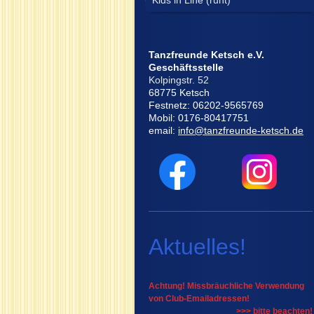
Kids in Line (ruht)
Tanzfreunde Ketsch e.V.
Geschäftsstelle
Kolpingstr. 52
68775 Ketsch
Festnetz: 06202-9565769
Mobil: 0176-80417751
email:
info@tanzfreunde-ketsch.de
Aktuelles!
Achtung! Missbräuchliche Verwendung
von Club-Emailadressen!
>>> bitte beachten!