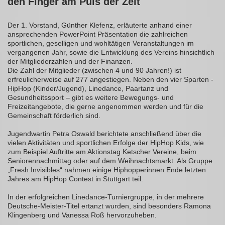
den Finger am Puls der Zeit
Der 1. Vorstand, Günther Klefenz, erläuterte anhand einer
ansprechenden PowerPoint Präsentation die zahlreichen
sportlichen, geselligen und wohltätigen Veranstaltungen im
vergangenen Jahr, sowie die Entwicklung des Vereins hinsichtlich
der Mitgliederzahlen und der Finanzen.
Die Zahl der Mitglieder (zwischen 4 und 90 Jahren!) ist
erfreulicherweise auf 277 angestiegen. Neben den vier Sparten -
HipHop (Kinder/Jugend), Linedance, Paartanz und
Gesundheitssport – gibt es weitere Bewegungs- und
Freizeitangebote, die gerne angenommen werden und für die
Gemeinschaft förderlich sind.
Jugendwartin Petra Oswald berichtete anschließend über die
vielen Aktivitäten und sportlichen Erfolge der HipHop Kids, wie
zum Beispiel Auftritte am Aktionstag Ketscher Vereine, beim
Seniorennachmittag oder auf dem Weihnachtsmarkt. Als Gruppe
„Fresh Invisibles“ nahmen einige Hiphopperinnen Ende letzten
Jahres am HipHop Contest in Stuttgart teil.
In der erfolgreichen Linedance-Turniergruppe, in der mehrere
Deutsche-Meister-Titel ertanzt wurden, sind besonders Ramona
Klingenberg und Vanessa Roß hervorzuheben.