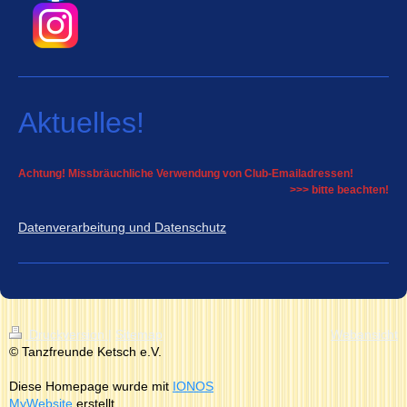
Aktuelles!
Achtung! Missbräuchliche Verwendung von Club-Emailadressen!
>>> bitte beachten!
Datenverarbeitung und Datenschutz
Druckversion
|
Sitemap
Webansicht
© Tanzfreunde Ketsch e.V.
Diese Homepage wurde mit
IONOS
MyWebsite
erstellt.