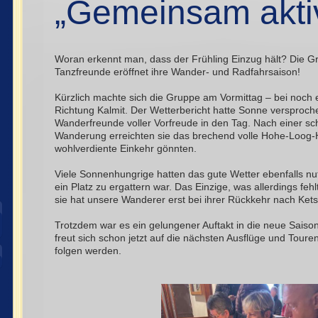
„Gemeinsam akti
Woran erkennt man, dass der Frühling Einzug hält? Die G
Tanzfreunde eröffnet ihre Wander- und Radfahrsaison!
Kürzlich machte sich die Gruppe am Vormittag – bei noch
Richtung Kalmit. Der Wetterbericht hatte Sonne versproche
Wanderfreunde voller Vorfreude in den Tag. Nach einer 
Wanderung erreichten sie das brechend volle Hohe-Loog-H
wohlverdiente Einkehr gönnten.
Viele Sonnenhungrige hatten das gute Wetter ebenfalls n
ein Platz zu ergattern war. Das Einzige, was allerdings fe
sie hat unsere Wanderer erst bei ihrer Rückkehr nach Ket
Trotzdem war es ein gelungener Auftakt in die neue Sais
freut sich schon jetzt auf die nächsten Ausflüge und Touren
folgen werden.