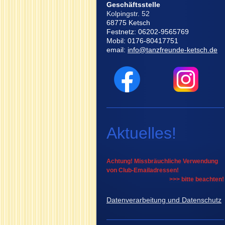
Geschäftsstelle
Kolpingstr. 52
68775 Ketsch
Festnetz: 06202-9565769
Mobil: 0176-80417751
email:
info@tanzfreunde-ketsch.de
Aktuelles!
Achtung! Missbräuchliche Verwendung
von Club-Emailadressen!
>>> bitte beachten!
Datenverarbeitung und Datenschutz