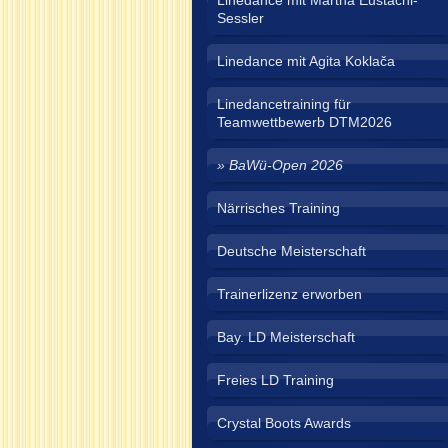
Linedance mit Martha Eustachi-
Sessler
Linedance mit Agita Koklača
Linedancetraining für
Teamwettbewerb DTM2026
BaWü-Open 2026
Närrisches Training
Deutsche Meisterschaft
Trainerlizenz erworben
Bay. LD Meisterschaft
Freies LD Training
Crystal Boots Awards