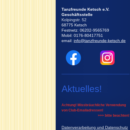
Tanzfreunde Ketsch e.V.
Geschäftsstelle
Kolpingstr. 52
68775 Ketsch
Festnetz: 06202-9565769
Mobil: 0176-80417751
email:
info@tanzfreunde-ketsch.de
Aktuelles!
Achtung! Missbräuchliche Verwendung
von Club-Emailadressen!
>>> bitte beachten!
Datenverarbeitung und Datenschutz