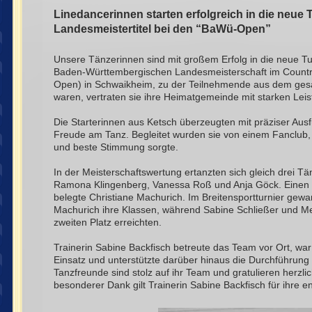
Linedancerinnen starten erfolgreich in die neue 
Landesmeistertitel bei den “BaWü-Open”
Unsere Tänzerinnen sind mit großem Erfolg in die neue Tur
Baden-Württembergischen Landesmeisterschaft im Count
Open) in Schwaikheim, zu der Teilnehmende aus dem ges
waren, vertraten sie ihre Heimatgemeinde mit starken Lei
Die Starterinnen aus Ketsch überzeugten mit präziser Aus
Freude am Tanz. Begleitet wurden sie von einem Fanclub, 
und beste Stimmung sorgte.
In der Meisterschaftswertung ertanzten sich gleich drei Tä
Ramona Klingenberg, Vanessa Roß und Anja Göck. Einen 
belegte Christiane Machurich. Im Breitensportturnier gew
Machurich ihre Klassen, während Sabine Schließer und Me
zweiten Platz erreichten.
Trainerin Sabine Backfisch betreute das Team vor Ort, wa
Einsatz und unterstützte darüber hinaus die Durchführung 
Tanzfreunde sind stolz auf ihr Team und gratulieren herzlic
besonderer Dank gilt Trainerin Sabine Backfisch für ihre e