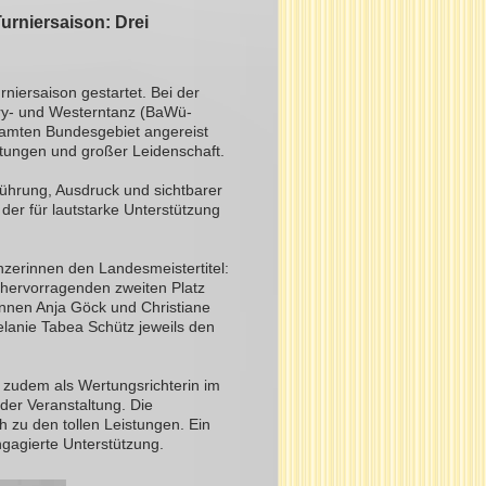
Turniersaison: Drei
niersaison gestartet. Bei der
ry- und Westerntanz (BaWü-
amten Bundesgebiet angereist
stungen und großer Leidenschaft.
führung, Ausdruck und sichtbarer
der für lautstarke Unterstützung
nzerinnen den Landesmeistertitel:
hervorragenden zweiten Platz
annen Anja Göck und Christiane
lanie Tabea Schütz jeweils den
r zudem als Wertungsrichterin im
der Veranstaltung. Die
h zu den tollen Leistungen. Ein
ngagierte Unterstützung.