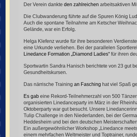
Der Verein dankte
den zahlreichen
arbeitsaktiven Mi
Die Clubwanderung führte auf die Spuren König Lu
Auch die spontane Teilnahme am Ketscher Weihnac
Gelände, war ein Erfolg.
Helga Klefenz wurde für ihre besonderen Verdienst
eine Urkunde verliehen. Bei der parallelen Sportle
Linedance Formation „Diamond Ladies“
für ihren de
Sportwartin Sandra Hanisch berichtete von 23 gut 
Gesundheitskursen.
Das närrische Training
an Fasching
hat viel Spaß g
Es gab
eine Rekord-Teilnehmerzahl von 500 Tänzern 
organisierten Linedanceparty im März in der Rheinh
Oktoberparty war gut besucht. Unsere Linedancerinn
Tulip Challenge in den Niederlanden, bei der Germa
Heddesheim und bei den deutschen Meisterschaften
Ein außergewöhnlicher Workshop „Linedance meets
einem mehrfachen Weltmeister und Toptrainer, rund