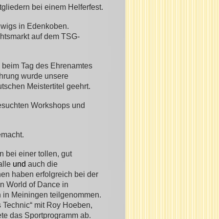
tgliedern bei einem Helferfest.
dwigs in Edenkoben.
htsmarkt auf dem TSG-
e beim Tag des Ehrenamtes
rehrung wurde unsere
utschen Meistertitel geehrt.
besuchten Workshops und
emacht.
bei einer tollen, gut
alle
und
auch die
en haben erfolgreich bei der
n World of Dance in
 in Meiningen teilgenommen.
 Technic“ mit Roy Hoeben,
ete das Sportprogramm ab.