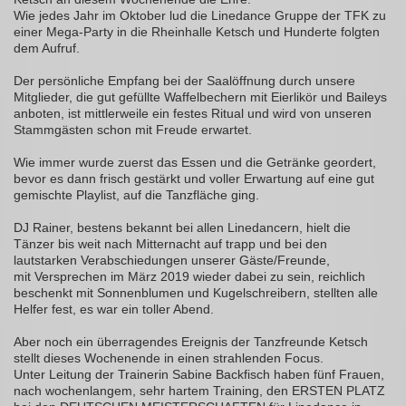
Wie jedes Jahr im Oktober lud die Linedance Gruppe der TFK zu
einer Mega-Party in die Rheinhalle Ketsch und Hunderte folgten
dem Aufruf.
Der persönliche Empfang bei der Saalöffnung durch unsere
Mitglieder, die gut gefüllte Waffelbechern mit Eierlikör und Baileys
anboten, ist mittlerweile ein festes Ritual und wird von unseren
Stammgästen schon mit Freude erwartet.
Wie immer wurde zuerst das Essen und die Getränke geordert,
bevor es dann frisch gestärkt und voller Erwartung auf eine gut
gemischte Playlist, auf die Tanzfläche ging.
DJ Rainer, bestens bekannt bei allen Linedancern, hielt die
Tänzer bis weit nach Mitternacht auf trapp und bei den
lautstarken Verabschiedungen unserer Gäste/Freunde,
mit Versprechen im März 2019 wieder dabei zu sein, reichlich
beschenkt mit Sonnenblumen und Kugelschreibern, stellten alle
Helfer fest, es war ein toller Abend.
Aber noch ein überragendes Ereignis der Tanzfreunde Ketsch
stellt dieses Wochenende in einen strahlenden Focus.
Unter Leitung der Trainerin Sabine Backfisch haben fünf Frauen,
nach wochenlangem, sehr hartem Training, den ERSTEN PLATZ