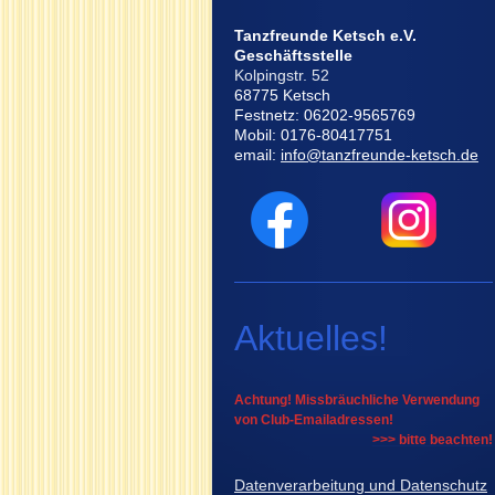
Tanzfreunde Ketsch e.V.
Geschäftsstelle
Kolpingstr. 52
68775 Ketsch
Festnetz: 06202-9565769
Mobil: 0176-80417751
email:
info@tanzfreunde-ketsch.de
Aktuelles!
Achtung! Missbräuchliche Verwendung
von Club-Emailadressen!
>>> bitte beachten!
Datenverarbeitung und Datenschutz