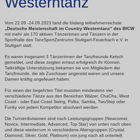
Westerntanz
Vom 22.09.-24.09.2023 fand die bislang teilnehmerreichste
„Deutsche Meisterschaft im Country Westerntanz“ des BfCW
mit mehr als 170 aktiven Tänzerinnen und Tänzern in der
Sporthalle des TanzSportZentrums Stuttgart-Feuerbach e.V. in
Stuttgart statt.
Es waren insgesamt 3 Tänzerinnen der Tanzfreunde Ketsch
gemeldet, und diese zeigten erneut erfolgreich ihr Können.
Tatkräftige Unterstützung bekamen sie von Mitgliedern der
Tanzfreunde, die als Zuschauer angereist waren und unsere
Damen kräftig angefeuert haben.
Für einen der begehrten Titel mussten mindestens vier
verschiedene Tänze aus den Bereichen Walzer, ChaCha, West
Coast - oder East Coast Swing, Polka, Samba, TwoStep oder
Funky von jedem Kompetitor absolviert werden.
Die Turnierdivisionen sind nach Leistungsgruppen (Newcomer,
Novice, Intermediate, Advanced, Top Star) von unten nach oben
und diese wiederrum in verschiedene Altersgruppen (Crystal,
Diamond, Silver, Gold, Platinum) von jung nach alt unterteilt.