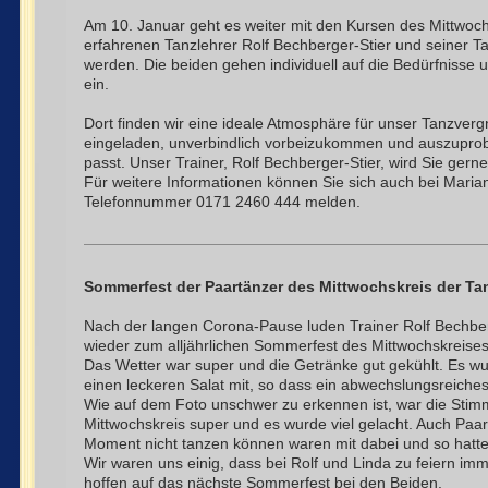
Am 10. Januar geht es weiter mit den Kursen des Mittwoc
erfahrenen Tanzlehrer Rolf Bechberger-Stier und seiner Tan
werden. Die beiden gehen individuell auf die Bedürfnisse
ein.
Dort finden wir eine ideale Atmosphäre für unser Tanzverg
eingeladen, unverbindlich vorbeizukommen und auszuprob
passt. Unser Trainer, Rolf Bechberger-Stier, wird Sie gerne
Für weitere Informationen können Sie sich auch bei Mari
Telefonnummer 0171 2460 444 melden.
Sommerfest der Paartänzer des Mittwochskreis der Ta
Nach der langen Corona-Pause luden Trainer Rolf Bechber
wieder zum alljährlichen Sommerfest des Mittwochskreises
Das Wetter war super und die Getränke gut gekühlt. Es wur
einen leckeren Salat mit, so dass ein abwechslungsreiches
Wie auf dem Foto unschwer zu erkennen ist, war die Sti
Mittwochskreis super und es wurde viel gelacht. Auch Paar
Moment nicht tanzen können waren mit dabei und so hatte 
Wir waren uns einig, dass bei Rolf und Linda zu feiern i
hoffen auf das nächste Sommerfest bei den Beiden.