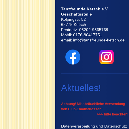
Tanzfreunde Ketsch e.V.
Geschäftsstelle
Kolpingstr. 52
68775 Ketsch
Festnetz: 06202-9565769
Mobil: 0176-80417751
email:
info@tanzfreunde-ketsch.de
Aktuelles!
Achtung! Missbräuchliche Verwendung
von Club-Emailadressen!
>>> bitte beachten!
Datenverarbeitung und Datenschutz