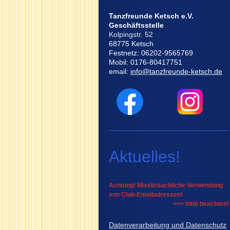
Tanzfreunde Ketsch e.V.
Geschäftsstelle
Kolpingstr. 52
68775 Ketsch
Festnetz: 06202-9565769
Mobil: 0176-80417751
email:
info@tanzfreunde-ketsch.de
Aktuelles!
Achtung! Missbräuchliche Verwendung
von Club-Emailadressen!
>>> bitte beachten!
Datenverarbeitung und Datenschutz