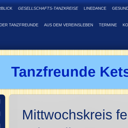
RBLICK
GESELLSCHAFTS-TANZKREISE
LINEDANCE
GESUND
DER TANZFREUNDE
AUS DEM VEREINSLEBEN
TERMINE
KO
Tanzfreunde Kets
Mittwochskreis fe