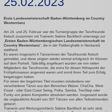
25.02.2023
Erste Landesmeisterschaft Baden-Württemberg im Country
Westerntanz
Am 24. und 25. Februar war die Turniergruppe der Tanzfreunde
Ketsch zusammen mit Trainerin Sabine Backfisch unterwegs zur
„
Ersten Baden-Württembergischen Landesmeisterschaft im
Country Westerntanz
“, die in der Pattberghalle in Neckarelz
stattfand.
Es waren insgesamt 4 Tänzerinnen der Tanzfreunde Ketsch
gemeldet, und diese zeigten wieder einmal erfolgreich ihr Können
auf dem Parkett. Tatkräftig angefeuert wurden sie von vielen
Mitgliedern der Tanzfreunde, die extra für diesen Höhepunkt der
Frühjahrssaison angereist waren und somit ihren Teil zum Erfolg
beigetragen haben.
Für einen der begehrten Titel mussten mindestens vier
verschiedene Tänze aus den Bereichen Walzer, ChaCha, West
Coast - oder East Coast Swing, Polka, Samba, TwoStep oder
Funky von jedem Kompetitor absolviert werden. Insgesamt wurde
die unglaubliche Anzahl von 397 Tänzen von allen Teilnehmenden
getanzt.
Trainerin und Wertungsrichterin Sabine Backfisch ist sehr stolz