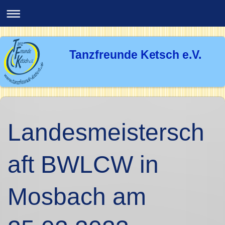
Tanzfreunde Ketsch e.V.
Landesmeistersch
aft BWLCW in
Mosbach am