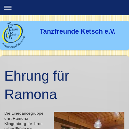
Tanzfreunde Ketsch e.V.
Ehrung für
Ramona
Die Linedancegruppe
ehrt Ramona
Klingenberg für ihren
tollen Erfolg als