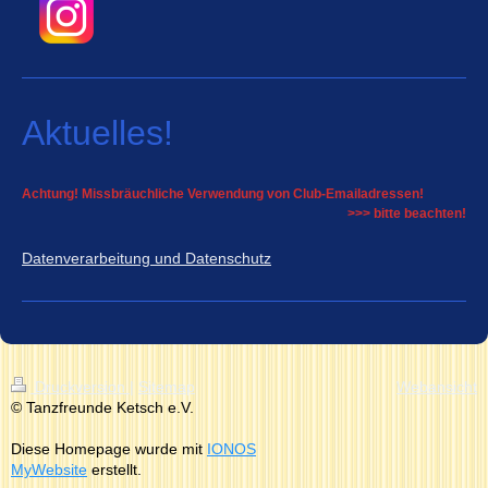
Aktuelles!
Achtung! Missbräuchliche Verwendung von Club-Emailadressen!
>>> bitte beachten!
Datenverarbeitung und Datenschutz
Druckversion
|
Sitemap
Webansicht
© Tanzfreunde Ketsch e.V.
Diese Homepage wurde mit
IONOS
MyWebsite
erstellt.